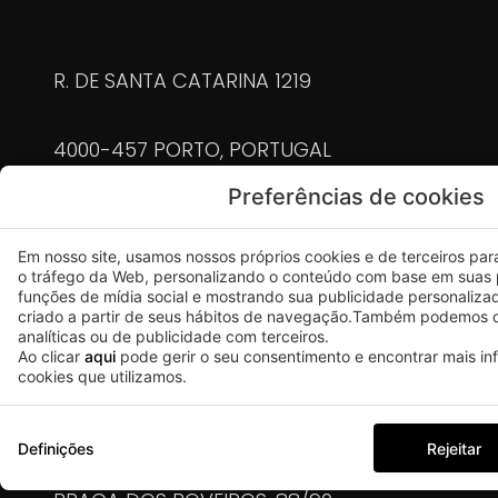
R. DE SANTA CATARINA 1219
4000-457 PORTO, PORTUGAL
Preferências de cookies
90105/AL | 90126/AL | 90104/AL | 90125/AL |
90127/AL | 90130/AL | 90128/AL | 90129/AL |
Em nosso site, usamos nossos próprios cookies e de terceiros para 
90131/AL | 91445/AL | 91446/AL | 91572/AL
o tráfego da Web, personalizando o conteúdo com base em suas 
+351 911 928 244
funções de mídia social e mostrando sua publicidade personaliza
criado a partir de seus hábitos de navegação.Também podemos c
analíticas ou de publicidade com terceiros.
(chamada para a rede móvel nacional)
Ao clicar
aqui
pode gerir o seu consentimento e encontrar mais i
cookies que utilizamos.
POVEIROS@UMA-APARTMENTS.PT
Definições
Rejeitar