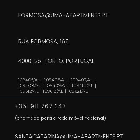
FORMOSA@UMA-APARTMENTS.PT
RUA FORMOSA, 165
4000-251 PORTO, PORTUGAL
109405/AL | 109406/AL | 109407/AL |
109408/AL | 109409/AL | 109410/AL |
109612/AL | 109613/AL | 109621/AL
+351 911 767 247
(chamada para a rede móvel nacional)
SANTACATARINA@UMA-APARTMENTS.PT