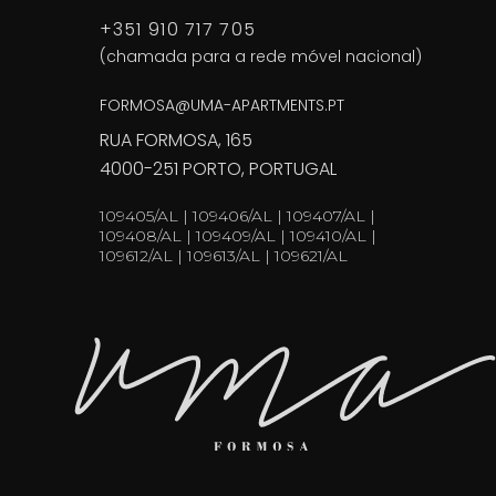
+351 910 717 705
(chamada para a rede móvel nacional)
FORMOSA@UMA-APARTMENTS.PT
RUA FORMOSA, 165
4000-251 PORTO, PORTUGAL
109405/AL | 109406/AL | 109407/AL |
109408/AL | 109409/AL | 109410/AL |
109612/AL | 109613/AL | 109621/AL