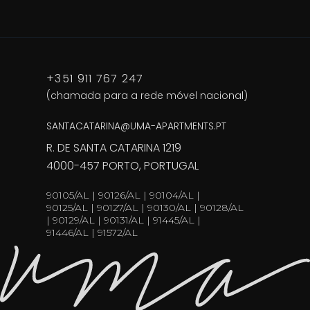
+351 911 767 247
(chamada para a rede móvel nacional)
SANTACATARINA@UMA-APARTMENTS.PT
R. DE SANTA CATARINA 1219
4000-457 PORTO, PORTUGAL
90105/AL | 90126/AL | 90104/AL |
90125/AL | 90127/AL | 90130/AL | 90128/AL
| 90129/AL | 90131/AL | 91445/AL |
91446/AL | 91572/AL