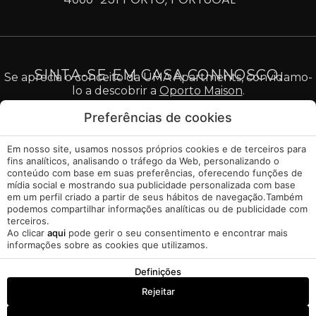
SINTA-SE EM CASA CONNOSCO.
Se aprecia o conceito da UMA Apartments, convidamo-
lo a descobrir a
Oporto Maison
.
Preferências de cookies
Em nosso site, usamos nossos próprios cookies e de terceiros para
Aviso Legal
fins analíticos, analisando o tráfego da Web, personalizando o
conteúdo com base em suas preferências, oferecendo funções de
mídia social e mostrando sua publicidade personalizada com base
Política de Cookies
em um perfil criado a partir de seus hábitos de navegação.Também
podemos compartilhar informações analíticas ou de publicidade com
Gerir Cookies
terceiros.
Ao clicar
aqui
pode gerir o seu consentimento e encontrar mais
informações sobre as cookies que utilizamos.
Livro de Reclamações
Definições
A minha reserva
Desenvolvido por
Mirai
Rejeitar