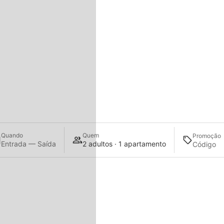
BEM-VINDO A
UMA FORMOSA
NO PORTO
Quando
Quem
Promoção
Entrada — Saída
2 adultos · 1 apartamento