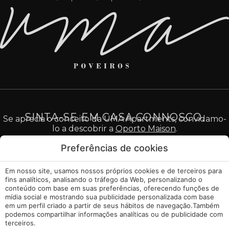
SINTA-SE EM CASA CONNOSCO.
Se aprecia o conceito da UMA Apartments, convidamo-
lo a descobrir a
Oporto Maison
.
Preferências de cookies
Em nosso site, usamos nossos próprios cookies e de terceiros para
Aviso Legal
fins analíticos, analisando o tráfego da Web, personalizando o
conteúdo com base em suas preferências, oferecendo funções de
mídia social e mostrando sua publicidade personalizada com base
Política de Cookies
em um perfil criado a partir de seus hábitos de navegação.Também
podemos compartilhar informações analíticas ou de publicidade com
Gerir Cookies
terceiros.