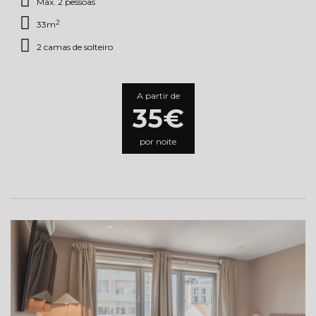
Max. 2 pessoas
2
33m
2 camas de solteiro
A partir de
35€
por noite