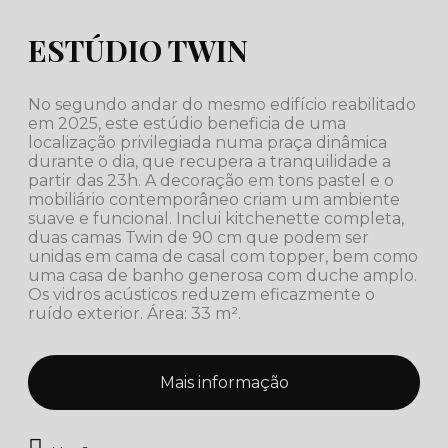
ESTÚDIO TWIN
No segundo andar do mesmo edifício reabilitado
em 2025, este estúdio beneficia de uma
localização privilegiada numa praça dinâmica
durante o dia, que recupera a tranquilidade a
partir das 23h. A decoração em tons pastel e o
mobiliário contemporâneo criam um ambiente
suave e funcional. Inclui kitchenette completa,
duas camas Twin de 90 cm que podem ser
unidas em cama de casal com topper, bem como
uma casa de banho generosa com duche amplo.
Os vidros acústicos reduzem eficazmente o
ruído exterior. Área: 33 m².
Mais informação