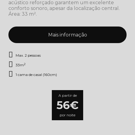
acústico reforçado garantem um excelente
conforto sonoro, apesar da localização central.
Área: 33 m².
Mais informação
Max. 2 pessoas
2
33m
1 cama de casal (160cm)
A partir de
56€
por noite