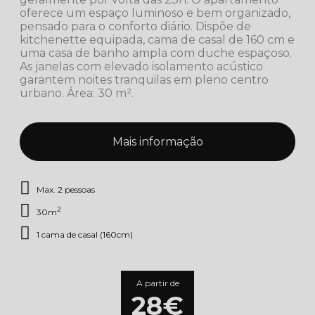
oferece um espaço luminoso e bem organizado,
pensado para o conforto diário. Dispõe de
kitchenette equipada, cama de casal de 160 cm e
uma casa de banho ampla com duche espaçoso.
As janelas com elevado isolamento acústico
garantem noites tranquilas em pleno centro
urbano. Área: 30 m².
Mais informação
Max. 2 pessoas
2
30m
1 cama de casal (160cm)
A partir de
28€