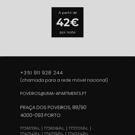
A partir de
42€
por noite
+351 911 928 244
(chamada para a rede móvel nacional)
POVEIROS@UMA-APARTMENTS.PT
PRAÇA DOS POVEIROS, 88/90
4000-093 PORTO
173697/AL | 173698/AL | 173701/AL |
174014/AL | 174015/AL | 174024/AL