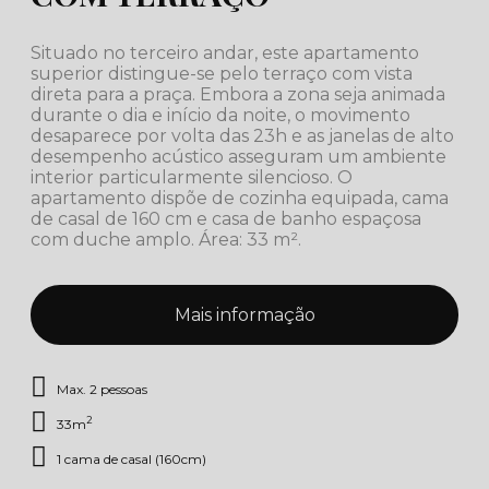
Situado no terceiro andar, este apartamento
superior distingue-se pelo terraço com vista
direta para a praça. Embora a zona seja animada
durante o dia e início da noite, o movimento
desaparece por volta das 23h e as janelas de alto
desempenho acústico asseguram um ambiente
interior particularmente silencioso. O
apartamento dispõe de cozinha equipada, cama
de casal de 160 cm e casa de banho espaçosa
com duche amplo. Área: 33 m².
Mais informação
Max. 2 pessoas
2
33m
1 cama de casal (160cm)