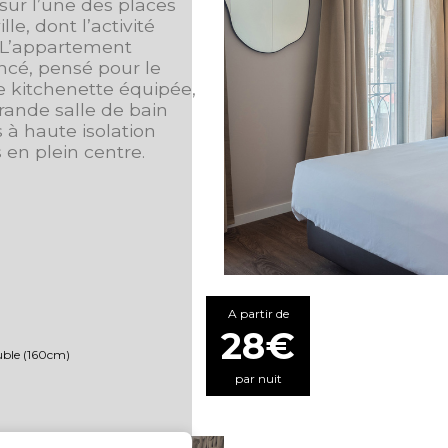
sur l’une des places
le, dont l’activité
 L’appartement
ncé, pensé pour le
ne kitchenette équipée,
rande salle de bain
 à haute isolation
en plein centre.
A partir de
28€
ouble (160cm)
par nuit