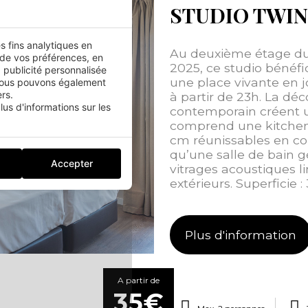
STUDIO TWIN
es fins analytiques en
Au deuxième étage du
 de vos préférences, en
2025, ce studio bénéfi
 publicité personnalisée
une place vivante en j
.Nous pouvons également
rs.
à partir de 23h. La déc
us d'informations sur les
contemporain créent un
comprend une kitchene
cm réunissables en co
qu’une salle de bain 
Accepter
vitrages acoustiques l
extérieurs. Superficie :
Plus d'information
A partir de
35€