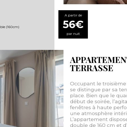
A partir de
56€
ouble (160cm)
par nuit
APPARTEMEN
TERRASSE
Occupant le troisième
se distingue par sa te
place. Bien que le qua
début de soirée, l’agita
fenêtres à haute perf
une atmosphère intérie
L’appartement dispose 
double de 160 cm et d