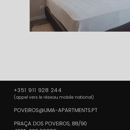
+351 911 928 244
(appel vers le réseau mobile national)
POVEIROS@UMA-APARTMENTS.PT
PRAÇA DOS POVEIROS, 88/90