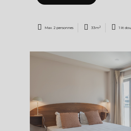
2
Max. 2 personnes
33m
1 lit d