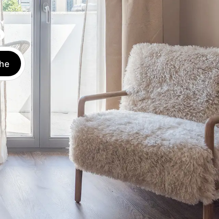
S
Se
Réserver
FR
connecter
he