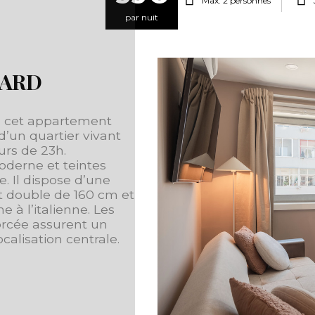
Max. 2 personnes
par nuit
DARD
, cet appartement
d’un quartier vivant
urs de 23h.
derne et teintes
 Il dispose d’une
it double de 160 cm et
 à l’italienne. Les
forcée assurent un
calisation centrale.