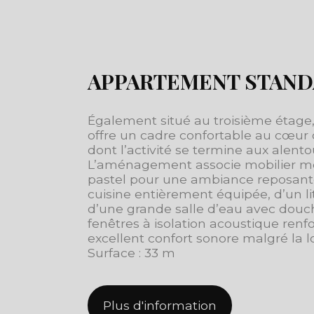
APPARTEMENT STAN
Également situé au troisième étage
offre un cadre confortable au cœur 
dont l’activité se termine aux alento
L’aménagement associe mobilier mo
pastel pour une ambiance reposante.
cuisine entièrement équipée, d’un l
d’une grande salle d’eau avec douche
fenêtres à isolation acoustique ren
excellent confort sonore malgré la lo
Surface : 33 m
Plus d'information