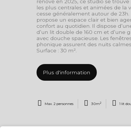
rénové en 2025, ce studio se trouve 
les plus centrales et animées de la vil
cesse généralement autour de 23h.
propose un espace clair et bien age
confort au quotidien. Il dispose d’u
d’un lit double de 160 cm et d’une g
avec douche spacieuse. Les fenêtres
phonique assurent des nuits calmes 
Surface : 30 m².
Plus d'information
2
Max. 2 personnes
30m
1 lit d