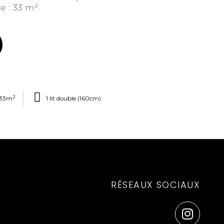
 : 33 m².
2
33m
1 lit double (160cm)
RÉSEAUX SOCIAUX