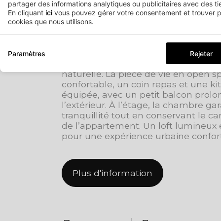
partager des informations analytiques ou publicitaires avec des tie
DUPLEX STANDARD LO
En cliquant
ici
vous pouvez gérer votre consentement et trouver pl
LA RUE
cookies que nous utilisons.
Loft duplex avec double hauteur sou
Paramètres
Rejeter
forte sensation d’espace et une exc
naturelle. La pièce de vie en open s
confortable, un coin repas et une k
équipée, avec un petit balcon prolo
l’extérieur. À l’étage, la chambre gar
tranquillité tout en conservant le 
de l’appartement. Un loft lumineux 
pour une expérience urbaine confort
Plus d'information