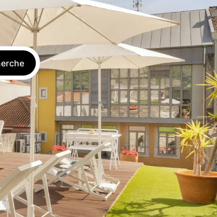
Se
Réserver
FR
connecter
erche