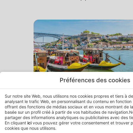
Préférences des cookies
Summer Sale
Sur notre site Web, nous utilisons nos cookies propres et tiers à d
-15%
analysant le trafic Web, en personnalisant du contenu en fonction
offrant des fonctions de médias sociaux et en vous montrant de la
basée sur un profil créé à partir de vos habitudes de navigation
partager des informations analytiques ou publicitaires avec des tie
+351 911 928 244
En cliquant
ici
vous pouvez gérer votre consentement et trouver pl
cookies que nous utilisons.
(appel vers le réseau mobile national)