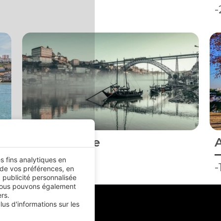
Winter Sale
es fins analytiques en
-15%
-
 de vos préférences, en
 publicité personnalisée
.Nous pouvons également
rs.
us d'informations sur les