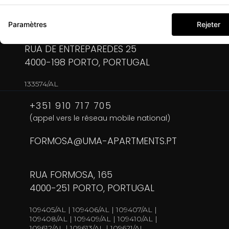
FOYER25@UMA-APARTMENTS.PT
Paramètres
Rejeter
RUA DE ENTREPAREDES 25
4000-198 PORTO, PORTUGAL
133574/AL
+351 910 717 705
(appel vers le réseau mobile national)
FORMOSA@UMA-APARTMENTS.PT
RUA FORMOSA, 165
4000-251 PORTO, PORTUGAL
109405/AL | 109406/AL | 109407/AL |
109408/AL | 109409/AL | 109410/AL |
109612/AL | 109613/AL | 109621/AL