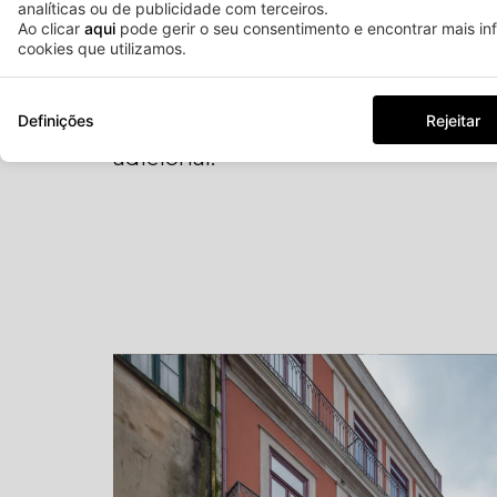
para que possa descobrir a cidade 
analíticas ou de publicidade com terceiros.
Ao clicar
aqui
pode gerir o seu consentimento e encontrar mais i
tranquilidade.
cookies que utilizamos.
Definições
Rejeitar
Estacionamento mediante disponib
adicional.