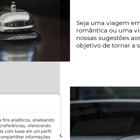
Seja uma viagem em 
romântica ou uma vi
nossas sugestões ao
objetivo de tornar a
fins analíticos, analisando
preferências, oferecendo
lizamos
da com base em um perfil
com videovigilância,
ompartilhar informações