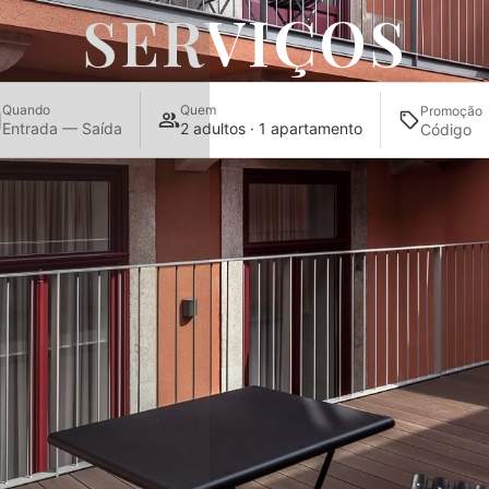
SERVIÇOS
Quando
Quem
Promoção
Entrada — Saída
2 adultos · 1 apartamento