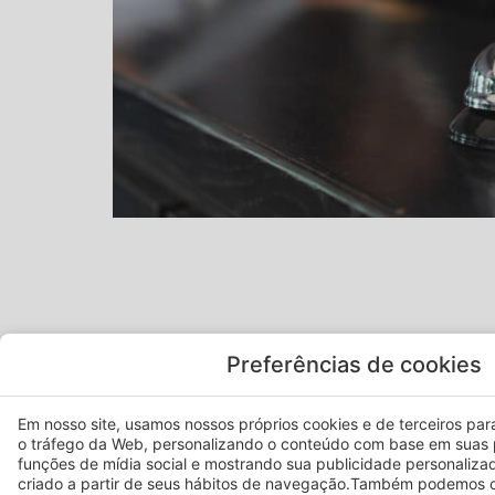
PARKING
Preferências de cookies
Em nosso site, usamos nossos próprios cookies e de terceiros para 
o tráfego da Web, personalizando o conteúdo com base em suas 
Para maior comodidade, disponibi
funções de mídia social e mostrando sua publicidade personaliza
estacionamento privado, fechado e 
criado a partir de seus hábitos de navegação.Também podemos c