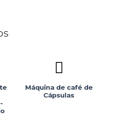
OS
te
Máquina de café de
Cápsulas
-
co