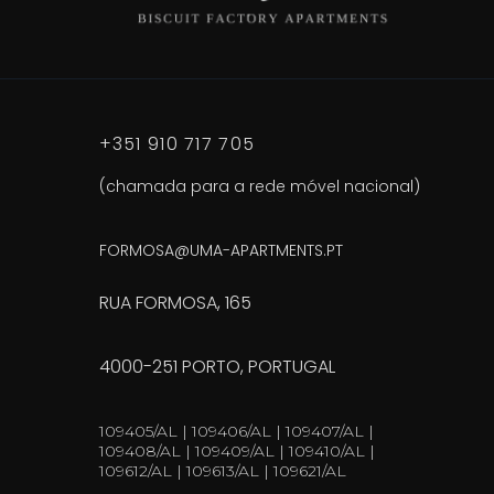
+351 910 717 705
(chamada para a rede móvel nacional)
FORMOSA@UMA-APARTMENTS.PT
RUA FORMOSA, 165
4000-251 PORTO, PORTUGAL
109405/AL | 109406/AL | 109407/AL |
109408/AL | 109409/AL | 109410/AL |
109612/AL | 109613/AL | 109621/AL