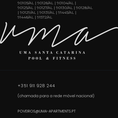
90105/AL | 90126/AL | 90104/AL |
90125/AL | 90127/AL | 90130/AL | 90128/AL
| 90129/AL | 90131/AL | 91445/AL |
91446/AL | 91572/AL
+351 911 928 244
(chamada para a rede móvel nacional)
POVEIROS@UMA-APARTMENTS.PT