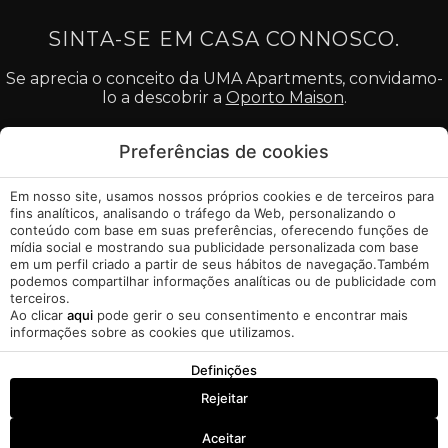
SINTA-SE EM CASA CONNOSCO.
Se aprecia o conceito da UMA Apartments, convidamo-
lo a descobrir a
Oporto Maison
.
Preferências de cookies
Em nosso site, usamos nossos próprios cookies e de terceiros para
Aviso Legal
fins analíticos, analisando o tráfego da Web, personalizando o
conteúdo com base em suas preferências, oferecendo funções de
mídia social e mostrando sua publicidade personalizada com base
Política de Cookies
em um perfil criado a partir de seus hábitos de navegação.Também
podemos compartilhar informações analíticas ou de publicidade com
Gerir Cookies
terceiros.
Ao clicar
aqui
pode gerir o seu consentimento e encontrar mais
informações sobre as cookies que utilizamos.
Livro de Reclamações
Definições
A minha reserva
Desenvolvido por
Mirai
Rejeitar
Reservar
Aceitar