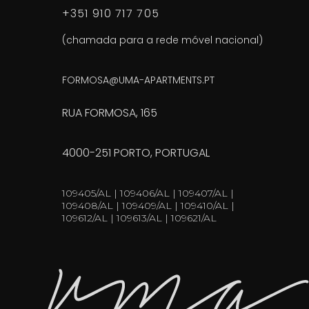
+351 910 717 705
(chamada para a rede móvel nacional)
FORMOSA@UMA-APARTMENTS.PT
RUA FORMOSA, 165
4000-251 PORTO, PORTUGAL
109405/AL | 109406/AL | 109407/AL |
109408/AL | 109409/AL | 109410/AL |
109612/AL | 109613/AL | 109621/AL