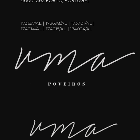
4000-393 PORTO, PORTUGAL
173697/AL | 173698/AL | 173701/AL |
174014/AL | 174015/AL | 174024/AL