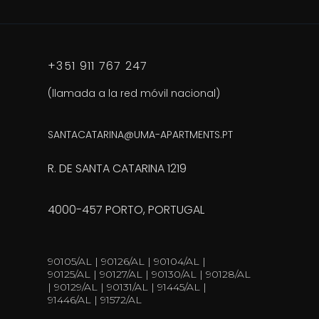
+351 911 767 247
(llamada a la red móvil nacional)
SANTACATARINA@UMA-APARTMENTS.PT
R. DE SANTA CATARINA 1219
4000-457 PORTO, PORTUGAL
90105/AL | 90126/AL | 90104/AL |
90125/AL | 90127/AL | 90130/AL | 90128/AL
| 90129/AL | 90131/AL | 91445/AL |
91446/AL | 91572/AL