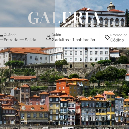
GALERÍA
Cuándo
Quién
Promoción
Entrada — Salida
2 adultos · 1 habitación