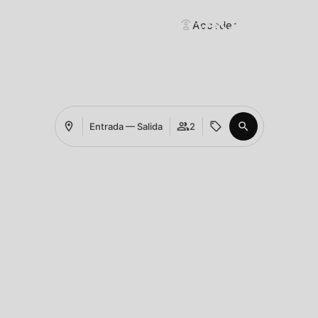
BIENVENIDO A
Acceder
UMA POVEIROS
APARTMENTS
Entrada — Salida
2