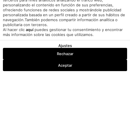
terceros para fines analíticos analizando el tráfico web,
personalizando el contenido en función de sus preferencias,
ofreciendo funciones de redes sociales y mostrándole publicidad
personalizada basada en un perfil creado a partir de sus hábitos de
navegación.También podemos compartir información analítica o
publicitaria con terceros.
Al hacer clic
aquí
puedes gestionar tu consentimiento y encontrar
más información sobre las cookies que utilizamos.
Ajustes
Rechazar
Reservar
Aceptar
Acceder / Registrarse
Dónde
Cuándo
Promoción
Gestiona tu reserva
Quién
Habitación 1
personas
2
UMA POVEIROS
APARTMENTS
Añadir habitación
Aplicar