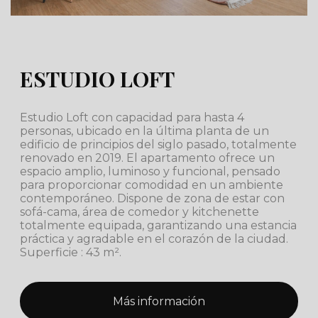
ESTUDIO LOFT
Estudio Loft con capacidad para hasta 4
personas, ubicado en la última planta de un
edificio de principios del siglo pasado, totalmente
renovado en 2019. El apartamento ofrece un
espacio amplio, luminoso y funcional, pensado
para proporcionar comodidad en un ambiente
contemporáneo. Dispone de zona de estar con
sofá-cama, área de comedor y kitchenette
totalmente equipada, garantizando una estancia
práctica y agradable en el corazón de la ciudad.
Superficie : 43 m².
Más información