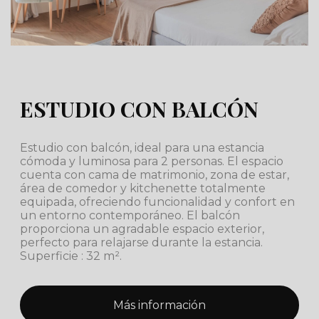
ESTUDIO CON BALCÓN
Estudio con balcón, ideal para una estancia
cómoda y luminosa para 2 personas. El espacio
cuenta con cama de matrimonio, zona de estar,
área de comedor y kitchenette totalmente
equipada, ofreciendo funcionalidad y confort en
un entorno contemporáneo. El balcón
proporciona un agradable espacio exterior,
perfecto para relajarse durante la estancia.
Superficie : 32 m².
Más información