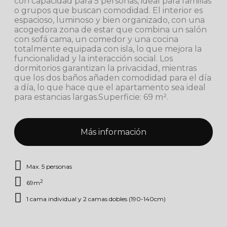
con capacidad para 5 personas, ideal para familias
o grupos que buscan comodidad. El interior es
espacioso, luminoso y bien organizado, con una
acogedora zona de estar que combina un salón
con sofá cama, un comedor y una cocina
totalmente equipada con isla, lo que mejora la
funcionalidad y la interacción social. Los
dormitorios garantizan la privacidad, mientras
que los dos baños añaden comodidad para el día
a día, lo que hace que el apartamento sea ideal
para estancias largas.Superficie: 69 m².
Más información
Max. 5 personas
2
69m
1 cama individual y 2 camas dobles (190-140cm)