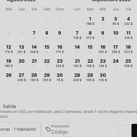
Mié
Jue
Vie
Sáb
Dom
Lun
Mar
Mié
Jue
Vie
1
2
1
2
3
4
-
-
188 $
-
95 $
232 $
5
6
7
8
9
7
8
9
10
11
-
-
-
-
-
108 $
272 $
-
-
316 $
12
13
14
15
16
14
15
16
17
18
$
175 $
251 $
228 $
-
175 $
-
-
201 $
206 $
223 $
19
20
21
22
23
21
22
23
24
25
180 $
-
-
-
229 $
193 $
108 $
144 $
-
258 $
26
27
28
29
30
28
29
30
-
229 $
193 $
255 $
78 $
228 $
105 $
105 $
—
Salida
imados en USD, por habitación, para 2 personas, desde 1 noche (Algunos impues
idos)
Promoción
sonas · 1 habitación