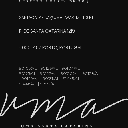
(llamada a la red móvil nacional)
SANTACATARINA@UMA-APARTMENTS.PT
R. DE SANTA CATARINA 1219
4000-457 PORTO, PORTUGAL
90105/AL | 90126/AL | 90104/AL |
90125/AL | 90127/AL | 90130/AL | 90128/AL
| 90129/AL | 90131/AL | 91445/AL |
91446/AL | 91572/AL