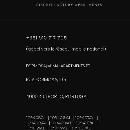
+351 910 717 705
(appel vers le réseau mobile national)
FORMOSA@UMA-APARTMENTS.PT
RUA FORMOSA, 165
4000-251 PORTO, PORTUGAL
109405/AL | 109406/AL | 109407/AL |
109408/AL | 109409/AL | 109410/AL |
109612/AL | 109613/AL | 109621/AL