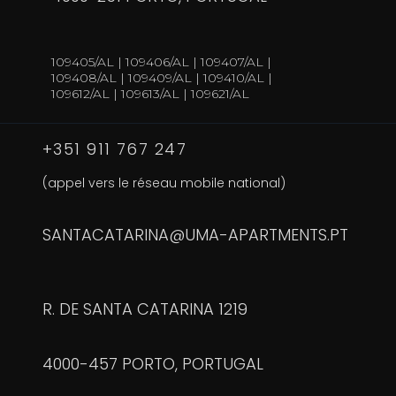
109405/AL | 109406/AL | 109407/AL |
109408/AL | 109409/AL | 109410/AL |
109612/AL | 109613/AL | 109621/AL
+351 911 767 247
(appel vers le réseau mobile national)
SANTACATARINA@UMA-APARTMENTS.PT
R. DE SANTA CATARINA 1219
4000-457 PORTO, PORTUGAL