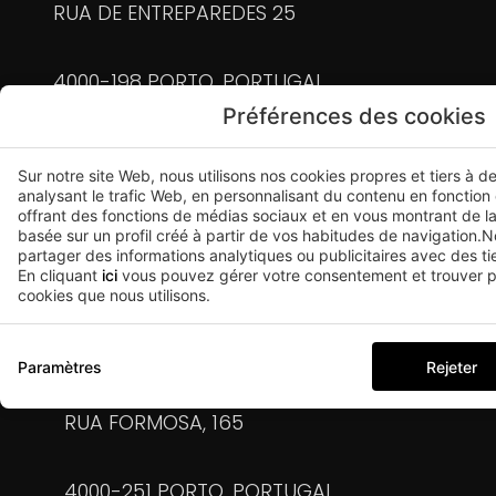
RUA DE ENTREPAREDES 25
4000-198 PORTO, PORTUGAL
Préférences des cookies
133574/AL
Sur notre site Web, nous utilisons nos cookies propres et tiers à d
analysant le trafic Web, en personnalisant du contenu en fonction
offrant des fonctions de médias sociaux et en vous montrant de la
+351 910 717 705
basée sur un profil créé à partir de vos habitudes de navigation
partager des informations analytiques ou publicitaires avec des tie
(appel vers le réseau mobile national)
En cliquant
ici
vous pouvez gérer votre consentement et trouver pl
cookies que nous utilisons.
FORMOSA@UMA-APARTMENTS.PT
Paramètres
Rejeter
RUA FORMOSA, 165
4000-251 PORTO, PORTUGAL