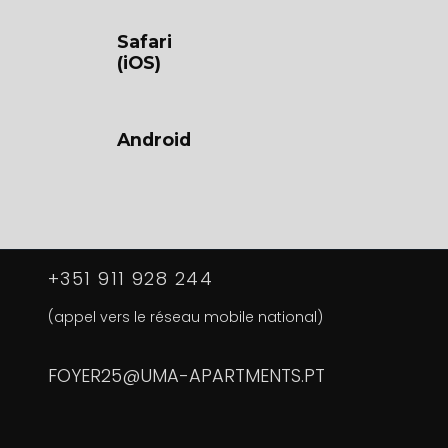
Safari
(iOS)
Android
+351 911 928 244
(appel vers le réseau mobile national)
FOYER25@UMA-APARTMENTS.PT