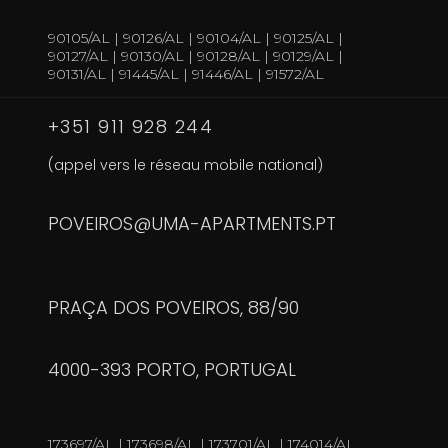
90105/AL | 90126/AL | 90104/AL | 90125/AL |
90127/AL | 90130/AL | 90128/AL | 90129/AL |
90131/AL | 91445/AL | 91446/AL | 91572/AL
+351 911 928 244
(appel vers le réseau mobile national)
POVEIROS@UMA-APARTMENTS.PT
PRAÇA DOS POVEIROS, 88/90
4000-393 PORTO, PORTUGAL
173697/AL | 173698/AL | 173701/AL | 174014/AL