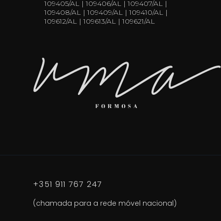
109405/AL | 109406/AL | 109407/AL |
109408/AL | 109409/AL | 109410/AL |
109612/AL | 109613/AL | 109621/AL
+351 911 767 247
(chamada para a rede móvel nacional)